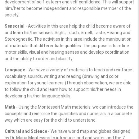
development of self-esteem and self confidence. This will support
him/her to become independent and responsible member of the
society.
Sensorial
- Activities in this area help the child become aware of
and learn his/her senses: Sight, Touch, Smell, Taste, Hearing and
Stereognostic. The activities in this area include the manipulation
of materials that differentiate qualities. The purpose is to refine
motor skills, visual and hearing senses and develop coordination
and the ability to order and classify.
Language
- We have a variety of materials to teach and reinforce
vocabulary, sounds, writing and reading (drawing and color
exploration for young learners.)Through observation, we are able
to follow the child and learn how to support his/her needs in
developing his/her language skills.
Math
- Using the Montessori Math materials, we can introduce the
concepts and reinforce the quantities and numerals in a concrete
way which are easy for the child to understand.
Cultural and Science
- We have world map and globes designed
by Dr. Maria Montessori to introduce land and water, and the 7