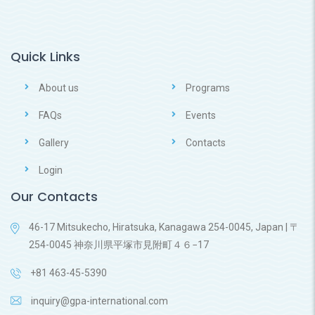
Quick Links
About us
Programs
FAQs
Events
Gallery
Contacts
Login
Our Contacts
46-17 Mitsukecho, Hiratsuka, Kanagawa 254-0045, Japan | 〒
254-0045 神奈川県平塚市見附町４６−17
+81 463-45-5390
inquiry@gpa-international.com