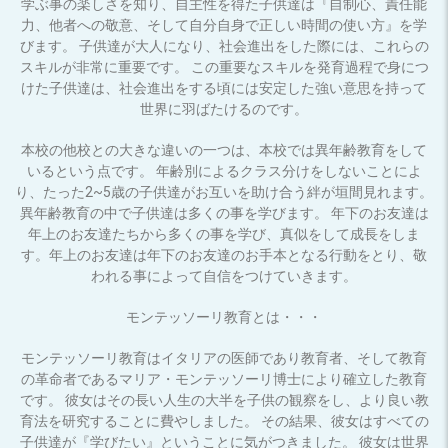
学ぶ事の楽しさを知り、自主性を得た子供達は『自制心、責任能
力、他者への敬意、そして自分自身で正しい時間の使い方』を学
びます。 子供達が大人になり、社会進出をした際には、これらの
スキルが非常に重要です。 この重要なスキルを発育過程で身につ
けた子供達は、社会進出をする頃には安定した強い意思を持って
世界に羽ばたけるのです。
本校の他校との大きな違いの一つは、本校では異年齢教育をして
いるという点です。 年齢別によるクラス分けをしないことによ
り、たった2~5歳の子供達がお互いを助け合う絆が垣間見れます。
異年齢教育の中で子供達は多くの事を学びます。 年下のお友達は
年上のお友達たちから多くの事を学び、真似をして成長をしま
す。年上のお友達は年下のお友達のお手本となる行動をとり、敬
われる事によって自信をつけていきます。
モンテッソーリ教育とは・・・
モンテッソーリ教育はイタリアの医師であり教育者、そして教育
の革命者であるマリア・モンテッソーリ博士により確立した教育
です。 彼女はその長い人生の大半を子供の観察をし、より良い教
育法を研究することに費やしました。 その結果、彼女はすべての
子供達が『学びたい』ということに気がつきました。 彼女は世界